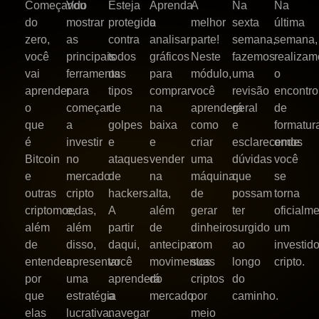
Começando
Vou
Esteja
Aprenda
A
Na
Na
do
mostrar
protegido
a
melhor
sexta
última
zero,
as
contra
analisar
parte!
semana,
semana,
você
principais
todos
gráficos
Neste
fazemos
realizam
vai
ferramentas
os
para
módulo,
uma
o
aprender
para
tipos
comprar
você
revisão
encontro
o
começar
de
na
aprenderá
geral
de
que
a
golpes
baixa
como
e
formatur
é
investir
e
e
criar
esclarecemos
onde
Bitcoin
no
ataques
vender
uma
dúvidas
você
e
mercado
de
na
máquina
que
se
outras
cripto
hackers.
alta,
de
possam
torna
criptomoedas,
e,
A
além
gerar
ter
oficialm
além
além
partir
de
dinheiro
surgido
um
de
disso,
daqui,
antecipar
com
ao
investido
entender
apresentar
você
movimentos
suas
longo
cripto.
por
uma
aprenderá
do
criptos
do
que
estratégia
a
mercado.
por
caminho.
elas
lucrativa.
navegar
meio