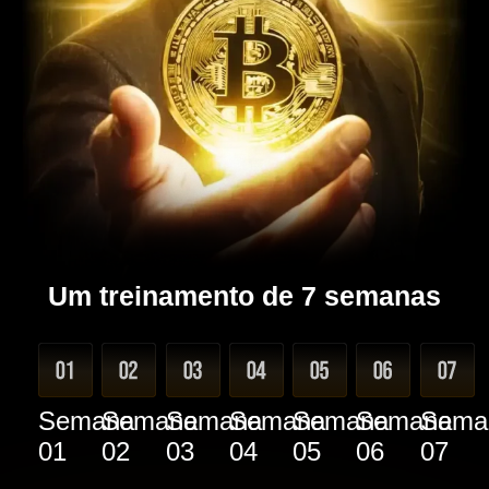
Um treinamento de 7 semanas
Semana
Semana
Semana
Semana
Semana
Semana
Sema
01
02
03
04
05
06
07