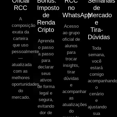
Oficial
Bônus:
RCC
Semanais
RCC
Imposto
no
de
de
WhatsApp
Mercado
A
Renda
e
composição
Acesso
Cripto
Tira-
exata da
ao grupo
Dúvidas
carteira
oficial de
Aprenda
que uso
alunos
o passo
Toda
pessoalmente
para
a passo
semana,
—
trocar
para
você
atualizada
insights,
declarar
estará
com as
tirar
seus
comigo
melhores
dúvidas
ativos
acompanhand
oportunidades
e
de forma
o
do
acompanhar
legal e
cenário
mercado.
as
segura,
e
atualizações
evitando
ajustando
do
dor de
sua