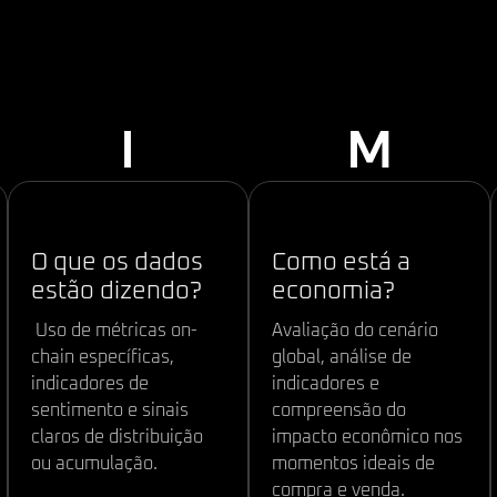
QUE SUSTENTA TOD
TREINAMENTO:
I
M
Indicadores:
Macro:
O que os dados
Como está a
estão dizendo?
economia?
Uso de métricas on-
Avaliação do cenário
chain específicas,
global, análise de
indicadores de
indicadores e
sentimento e sinais
compreensão do
claros de distribuição
impacto econômico nos
ou acumulação.
momentos ideais de
compra e venda.