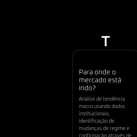
O 
T
Tendência:
Para onde o
mercado está
indo?
Análise de tendência
macro usando dados
institucionais,
identificação de
mudanças de regime e
confirmação através de