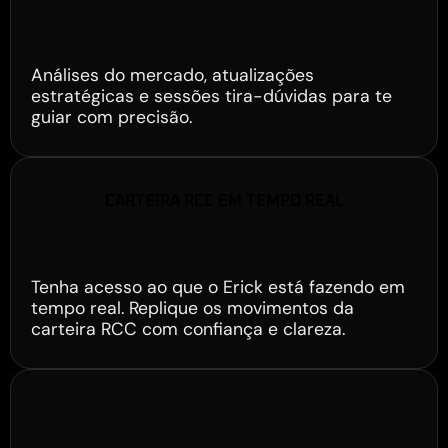
Lives Semanais com o Erick
Análises do mercado, atualizações
estratégicas e sessões tira-dúvidas para te
guiar com precisão.
CARTEIRA RCC EM TEMPO REAL
Carteira RCC em Tempo Real
Tenha acesso ao que o Erick está fazendo em
tempo real. Replique os movimentos da
carteira RCC com confiança e clareza.
BÔNUS ESPECIAL
Relatórios Quinzenais