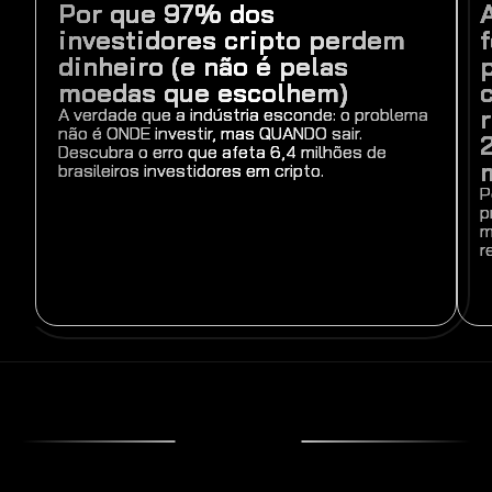
Por que 97% dos
O
investidores cripto perdem
QUE
dinheiro (e não é pelas
VOCÊ
moedas que escolhem)
VAI
A verdade que a indústria esconde: o problema
não é ONDE investir, mas QUANDO sair.
APRENDER
Descubra o erro que afeta 6,4 milhões de
NESSA
brasileiros investidores em cripto.
P
AULA
p
m
r
AO FINAL DESSA AULA NÓS ABRIREMOS